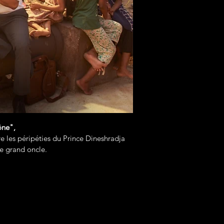
ône",
e les péripéties du Prince Dineshradja
re grand oncle.