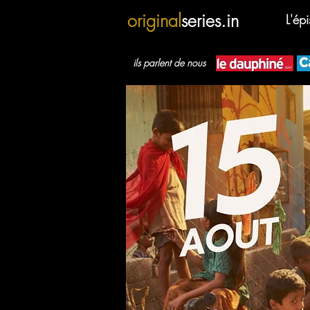
original
series.in
L'ép
ils parlent de nous