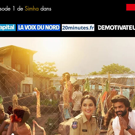
isode 1 de
Simha
dans