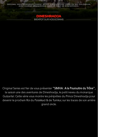
Original Series est fier de vous présenter
"SIMHA : A la Poursuitre du Trône",
la saison une des aventures de Dineshradja, le petit neveu du monarque
Gulzarilal.
Cette série vous montre les péripéties du Prince Dineshradja pour
devenir le prochain Roi du Palakkad & de Tumkur, sur les traces de son arrière
grand oncle.